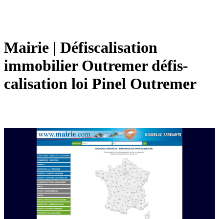
Mairie | Défis­calisa­tion
immobilier Outremer défis­
calisa­tion loi Pinel Outremer