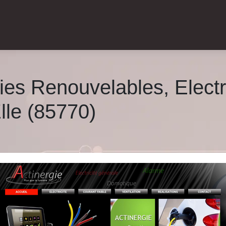
ies Renouve­lab­les, Electr
Elle (85770)